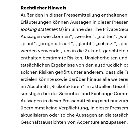
Rechtlicher Hinweis
Außer den in dieser Pressemitteilung enthaltene
Erläuterungen können Aussagen in dieser Pressemi
looking statements
) im Sinne des The Private Secu
Aussagen wie „können“, „werden“, „sollten“, „wahrs
„plant“, „prognostiziert“, „glaubt“, „schätzt“, „p
werden verwendet, um in die Zukunft gerichtete
enthalten bestimmte Risiken, Unsicherheiten und
tatsächlichen Ergebnisse von den ausdrücklich od
solchen Risiken gehört unter anderem, dass die Tr
erzielen könnte sowie darüber hinaus alle weiter
im Abschnitt „Risikofaktoren“ im aktuellen Gesch
sonstigen bei der Securities and Exchange Comm
Aussagen in dieser Pressemitteilung sind nur zu
übernimmt keine Verpflichtung, in dieser Presse
aktualisieren oder solche Aussagen an die tatsä
Geschäftsaussichten von Accenture anzupassen.