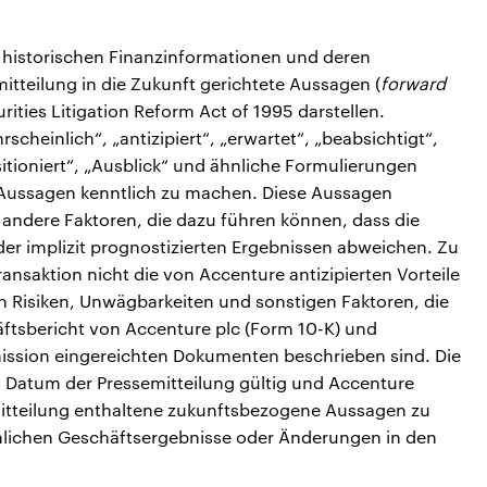
n historischen Finanzinformationen und deren
tteilung in die Zukunft gerichtete Aussagen (
forward
rities Litigation Reform Act of 1995 darstellen.
cheinlich“, „antizipiert“, „erwartet“, „beabsichtigt“,
ositioniert“, „Ausblick“ und ähnliche Formulierungen
 Aussagen kenntlich zu machen. Diese Aussagen
 andere Faktoren, die dazu führen können, dass die
er implizit prognostizierten Ergebnissen abweichen. Zu
ansaktion nicht die von Accenture antizipierten Vorteile
en Risiken, Unwägbarkeiten und sonstigen Faktoren, die
äftsbericht von Accenture plc (Form 10-K) und
ission eingereichten Dokumenten beschrieben sind. Die
m Datum der Pressemitteilung gültig und Accenture
mitteilung enthaltene zukunftsbezogene Aussagen zu
chlichen Geschäftsergebnisse oder Änderungen in den