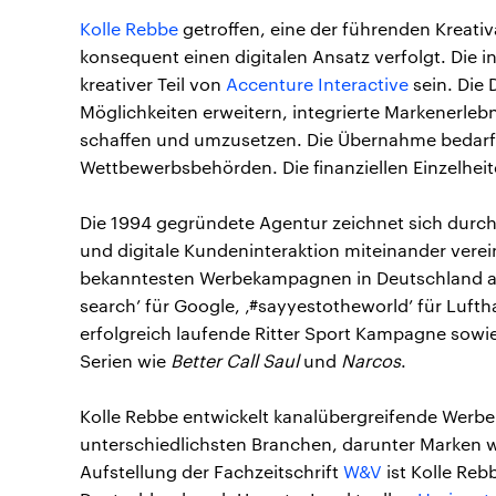
Kolle Rebbe
getroffen, eine der führenden Kreativ
konsequent einen digitalen Ansatz verfolgt. Die 
kreativer Teil von
Accenture Interactive
sein. Die 
Möglichkeiten erweitern, integrierte Markenerleb
schaffen und umzusetzen. Die Übernahme bedarf
Wettbewerbsbehörden. Die finanziellen Einzelhei
Die 1994 gegründete Agentur zeichnet sich durch
und digitale Kundeninteraktion miteinander verei
bekanntesten Werbekampagnen in Deutschland aus
search’ für Google, ‚#sayyestotheworld’ für Luftha
erfolgreich laufende Ritter Sport Kampagne sowie
Serien wie
Better Call Saul
und
Narcos
.
Kolle Rebbe entwickelt kanalübergreifende Werb
unterschiedlichsten Branchen, darunter Marken wi
Aufstellung der Fachzeitschrift
W&V
ist Kolle Reb