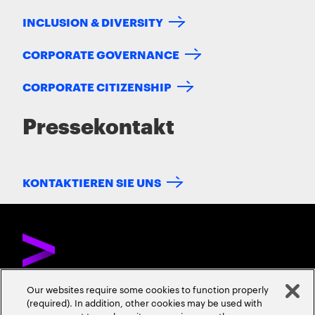
INCLUSION & DIVERSITY
CORPORATE GOVERNANCE
CORPORATE CITIZENSHIP
Pressekontakt
KONTAKTIEREN SIE UNS
Our websites require some cookies to function properly
(required). In addition, other cookies may be used with
ÜBER ACCENTURE
KONTAKTIEREN SIE UNS
KARRIERE