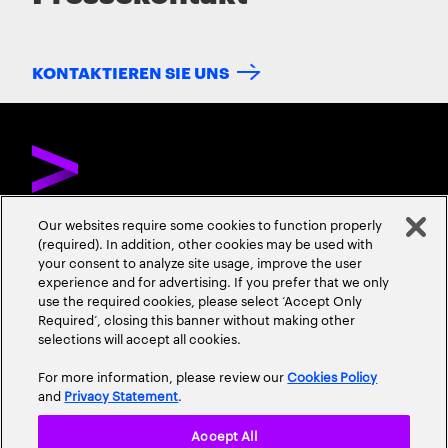
KONTAKTIEREN SIE UNS
Our websites require some cookies to function properly
(required). In addition, other cookies may be used with
ÜBER ACCENTURE
KONTAKTIEREN SIE UNS
KARRIERE
your consent to analyze site usage, improve the user
experience and for advertising. If you prefer that we only
STANDORTE
use the required cookies, please select ‘Accept Only
Required’, closing this banner without making other
selections will accept all cookies.
For more information, please review our
Cookies Policy
and
Privacy Statement
.
Accept All