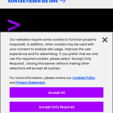
KONTAKTIEREN SIE UNS
Our websites require some cookies to function properly
(required). In addition, other cookies may be used with
ÜBER ACCENTURE
KONTAKTIEREN SIE UNS
KARRIERE
your consent to analyze site usage, improve the user
experience and for advertising. If you prefer that we only
STANDORTE
use the required cookies, please select ‘Accept Only
Required’, closing this banner without making other
selections will accept all cookies.
For more information, please review our
Cookies Policy
and
Privacy Statement
.
Accept All
Datenschutzrichtlinie
Nutzungsbedingungen
Cookie Policy
Accept Only Required
Erklärung zur Barrierefreiheit
Site Map