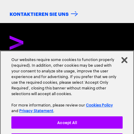
KONTAKTIEREN SIE UNS
Our websites require some cookies to function properly
(required). In addition, other cookies may be used with
ÜBER ACCENTURE
KONTAKTIEREN SIE UNS
KARRIERE
your consent to analyze site usage, improve the user
experience and for advertising. If you prefer that we only
STANDORTE
use the required cookies, please select ‘Accept Only
Required’, closing this banner without making other
selections will accept all cookies.
For more information, please review our
Cookies Policy
and
Privacy Statement
.
Accept All
Datenschutzrichtlinie
Nutzungsbedingungen
Cookie Policy