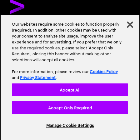
Our websites require some cookies to function properly
(required). In addition, other cookies may be used with
ÜBER ACCENTURE
KONTAKTIEREN SIE UNS
KARRIERE
your consent to analyze site usage, improve the user
experience and for advertising. If you prefer that we only
STANDORTE
use the required cookies, please select ‘Accept Only
Required’, closing this banner without making other
selections will accept all cookies.
For more information, please review our
Cookies Policy
and
Privacy Statement
.
Accept All
Datenschutzrichtlinie
Nutzungsbedingungen
Cookie Policy
Accept Only Required
Erklärung zur Barrierefreiheit
Site Map
© 2026 Accenture. Alle Rechte vorbehalten.
Manage Cookie Settings