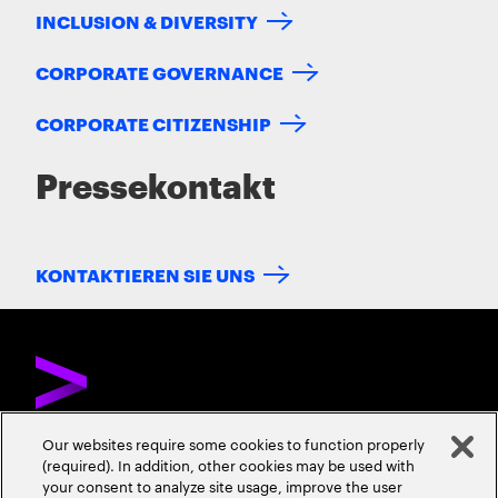
INCLUSION & DIVERSITY
CORPORATE GOVERNANCE
CORPORATE CITIZENSHIP
Pressekontakt
KONTAKTIEREN SIE UNS
Our websites require some cookies to function properly
(required). In addition, other cookies may be used with
ÜBER ACCENTURE
KONTAKTIEREN SIE UNS
KARRIERE
your consent to analyze site usage, improve the user