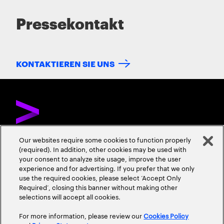
Pressekontakt
KONTAKTIEREN SIE UNS
Our websites require some cookies to function properly
(required). In addition, other cookies may be used with
ÜBER ACCENTURE
KONTAKTIEREN SIE UNS
KARRIERE
your consent to analyze site usage, improve the user
experience and for advertising. If you prefer that we only
STANDORTE
use the required cookies, please select ‘Accept Only
Required’, closing this banner without making other
selections will accept all cookies.
For more information, please review our
Cookies Policy