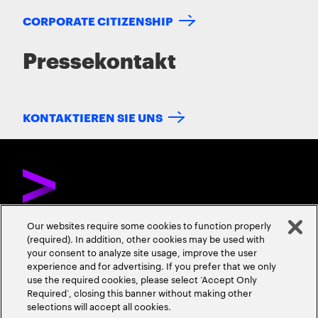
CORPORATE CITIZENSHIP
Pressekontakt
KONTAKTIEREN SIE UNS
Our websites require some cookies to function properly
(required). In addition, other cookies may be used with
ÜBER ACCENTURE
KONTAKTIEREN SIE UNS
KARRIERE
your consent to analyze site usage, improve the user
experience and for advertising. If you prefer that we only
STANDORTE
use the required cookies, please select ‘Accept Only
Required’, closing this banner without making other
selections will accept all cookies.